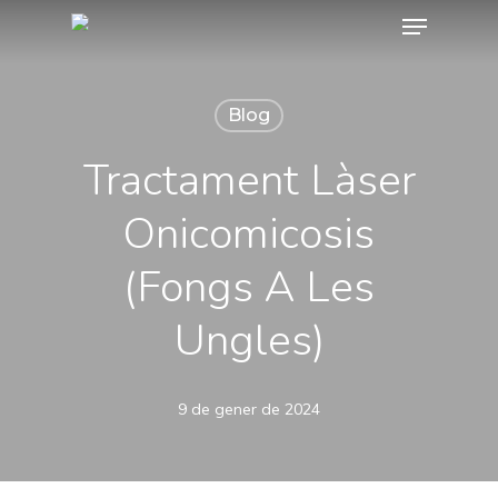
Menu
Skip
to
main
Blog
content
Tractament Làser
Onicomicosis
(fongs A Les
Ungles)
9 de gener de 2024