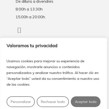
De dilluns a divendres
8:00h a 13:30h
15:00h a 20:00h
Valoramos tu privacidad
Privat / Mútues
Usamos cookies para mejorar su experiencia de
navegación, mostrarle anuncios o contenidos
personalizados y analizar nuestro tráfico. Al hacer clic en
“Aceptar todo” usted da su consentimiento a nuestro uso
de las cookies.
©
2026
Centre clínic del peu
Política de privacitat
·
Declaració
Personalizar
Rechazar todo
Aceptar todo
d’accessiblitat